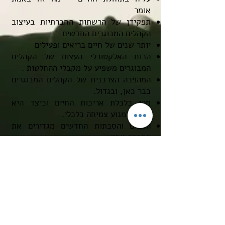
אומר
תפקידן של הרשתות החברתיות בעיצוב
הקהלים המבוגרים החדשים
יותר שנים של חיים בריאים ופעילים
הכוח האלקטורלי העצום של הקהלים
המבוגרים משפיע על מקבלי ההחלטות .
המהפכה הצרכנית של הקהלים המבוגרים
כבר כאן, ובגדול.
מהי כלכלת אריכות החיים וכיצד היא
הפכה למנוע צמיחה כלכלי.
הסבים והסבתות החדשים מגדירים את
החברה מחדש
ועוד...
למי ההרצאה מתאימה? ​
ההרצאה מתאימה לגמלאים ואלו שבדרך,
ועדי עובדים, עמותות, חוגי בית ועוד...
ההרצאה מותאמת מראש בהתאם לקהל