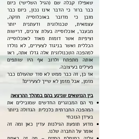
שאפילו קבלה שם (הגיל השלישי) כיום
כבר ברור כי הדבר אינו נכון, כיום כבר
מובן כי מדובר באוכלוסייה חזקה,
עצמאית, טכנולוגית ודעתנית יותר
מבעבר, אוכלוסייה בעלת צרכים, דרישות
וציפיות אשר דומות מאוד לאוכלוסייה
הכללית ואשר בניגוד לצעירים, לא נולדו
למהפכה הטכנולוגית אלה גדלו אתה, ראו
אותה מתפתח ולרוב אף היו שותפים
פעילים בעיצובה.
אז כן, זה כבר ממש לא סוד שהעולם כבר
מזמן, אבל מזמן לא שייך לצעירים!
​בין הנושאים שניגע בהם במהלך ההרצאה
מי הם המבוגרים החדשים שמובילים את
המהפכה החברתית כלכלית הגדולה ביותר
בעידן הנוכחי
מדוע תופעת הגילנות עדין כאן ומה זה
אומר על החברה שלנו.
עליה בתוחלת החיים – מה זה באמת