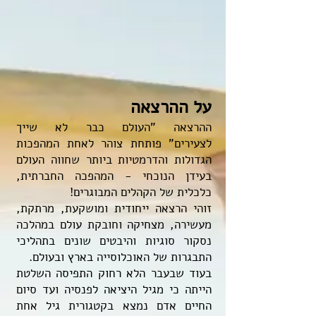
על ההרצאה
ההרצאה "העולם כבר לא שייך
לצעירים" פותחת צוהר לאחת המהפכות
הגדולות והדרמטיות ביותר שחווה העולם
בעידן הנוכחי - המהפכה החברתית,
כלכלית של הקהלים המבוגרים!
זוהי הרצאה ייחודית ומושקעת, מרתקת,
מעשירה, מצחיקה וחובקת עולם במהלכה
נסקור סוגיות והיבטים שונים בתהליכי
התבגרות של האוכלוסייה בארץ ובעולם.
בעוד שבעבר הלא רחוק התפיסה השלטת
הייתה כי מגיל היציאה לפנסיה ועד סיום
החיים אדם נמצא בקטגורית גיל אחת